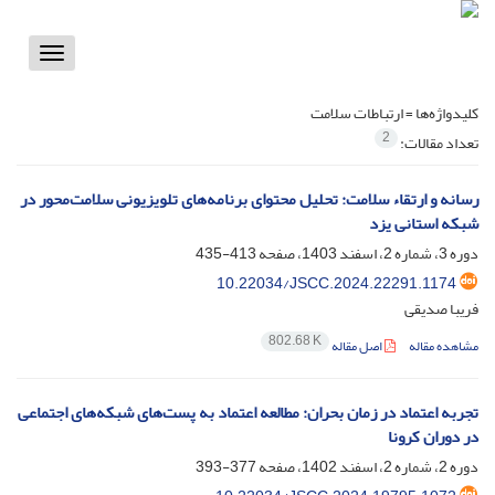
Toggle
vigation
کلیدواژه‌ها =
ارتباطات سلامت
2
تعداد مقالات:
رسانه و ارتقاء سلامت: تحلیل محتوای برنامه‌های تلویزیونی سلامت‌محور در
شبکه استانی یزد
دوره 3، شماره 2، اسفند 1403، صفحه
413-435
10.22034/JSCC.2024.22291.1174
فریبا صدیقی
802.68 K
مشاهده مقاله
اصل مقاله
تجربه اعتماد در زمان بحران: مطالعه اعتماد به پست‌های شبکه‌های اجتماعی
در دوران کرونا
دوره 2، شماره 2، اسفند 1402، صفحه
377-393